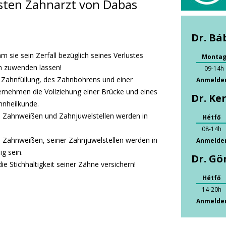
sten Zahnarzt von Dabas
Dr. Bá
m sie sein Zerfall bezüglich seines Verlustes
Monta
n zuwenden lassen!
09-14h
 Zahnfüllung, des Zahnbohrens und einer
Anmelden:
rnehmen die Vollziehung einer Brücke und eines
Dr. Ker
hnheilkunde.
das Zahnweißen und Zahnjuwelstellen werden in
Hétfő
08-14h
as Zahnweißen, seiner Zahnjuwelstellen werden in
Anmelden:
g sein.
Dr. Gö
ie Stichhaltigkeit seiner Zähne versichern!
Hétfő
14-20h
Anmelden: