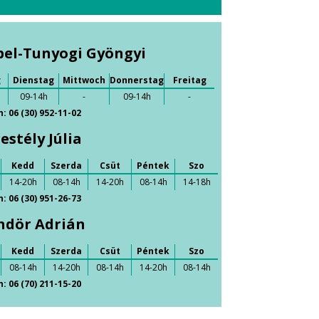
bel-Tunyogi Gyöngyi
g
Dienstag
Mittwoch
Donnerstag
Freitag
09-14h
-
09-14h
-
 06 (30) 952-11-02
estély Júlia
Kedd
Szerda
Csüt
Péntek
Szo
14-20h
08-14h
14-20h
08-14h
14-18h
 06 (30) 951-26-73
ndör Adrián
Kedd
Szerda
Csüt
Péntek
Szo
08-14h
14-20h
08-14h
14-20h
08-14h
 06 (70) 211-15-20